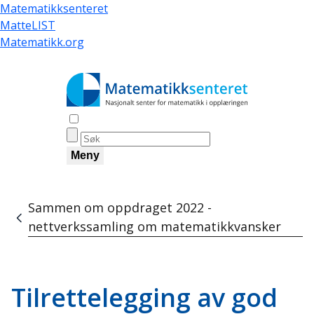
Hopp
Matematikksenteret
til
MatteLIST
hovedinnhold
Matematikk.org
Åpne søk
Meny
Sammen om oppdraget 2022 -
Navigasjonssti
nettverkssamling om matematikkvansker
Tilrettelegging av god