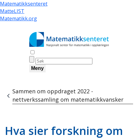
Hopp
Matematikksenteret
til
MatteLIST
hovedinnhold
Matematikk.org
Åpne søk
Meny
Sammen om oppdraget 2022 -
Navigasjonssti
nettverkssamling om matematikkvansker
Hva sier forskning om