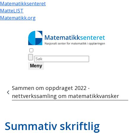
Hopp
Matematikksenteret
til
MatteLIST
hovedinnhold
Matematikk.org
Åpne søk
Meny
Sammen om oppdraget 2022 -
Navigasjonssti
nettverkssamling om matematikkvansker
Summativ skriftlig