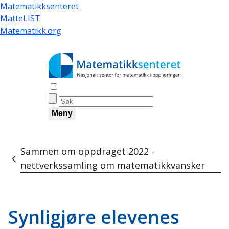
Hopp
Matematikksenteret
til
MatteLIST
hovedinnhold
Matematikk.org
Åpne søk
Meny
Sammen om oppdraget 2022 -
Navigasjonssti
nettverkssamling om matematikkvansker
Synligjøre elevenes