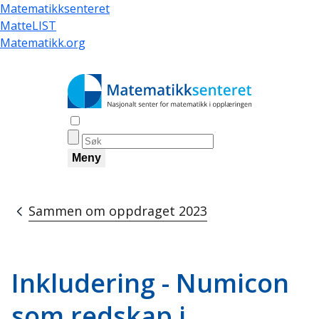
Hopp
Matematikksenteret
til
MatteLIST
hovedinnhold
Matematikk.org
Åpne søk
Meny
Sammen om oppdraget 2023
Navigasjonssti
Inkludering - Numicon
som redskap i