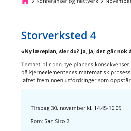
Konferanser og nettverk
November
Breadcrumb
Storverksted 4
«Ny læreplan, sier du? Ja, ja, det går nok
Temaet blir den nye planens konsekvenser f
på kjerneelementenes matematisk prosesser? 
løftet frem noen utfordringer som oppstår i
Tirsdag 30. november kl. 14.45-16.05
Rom: San Siro 2