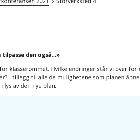
konferansen 2021
Storverksted 4
 å tilpasse den også…»
or klasserommet. Hvilke endringer står vi over for
I tillegg til alle de mulighetene som planen åpner 
 lys av den nye plan.