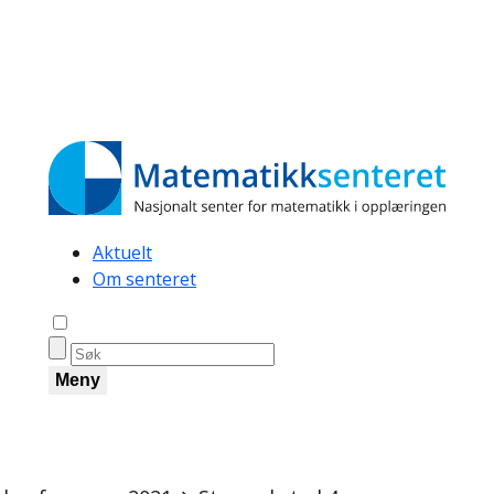
Secondary
Aktuelt
Om senteret
navigation
Åpne søk
Meny