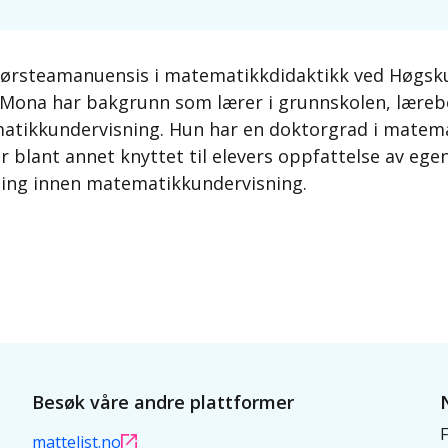
Førsteamanuensis i matematikkdidaktikk ved Høgsku
Mona har bakgrunn som lærer i grunnskolen, lærebok
atikkundervisning. Hun har en doktorgrad i matemat
r blant annet knyttet til elevers oppfattelse av eg
kling innen matematikkundervisning.
Besøk våre andre plattformer
F
mattelist.no